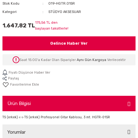
Stok Kodu
019-HGTR.015R
İTÖR
Kategori
STÜDYO AKSESUAR
FONLAR
175,56 TL den
1.647,82 TL
başlayan taksitlerle!
SUAR
 ( SES KARTLI )
HOPARLÖRLER
Gelince Haber Ver
E AKSESUAR
Saat 15:00'a Kadar Olan Siparişler
Aynı Gün Kargoya
Verilecektir
Fiyatı Düşünce Haber Ver
Paylaş
Ürün Bilgisi
TS (erkek) <-> TS (erkek) Profesyonel Gitar Kablosu, 3 mt. HGTR-015R
Yorumlar