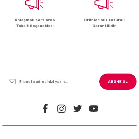
Gönder
Anlaşmalı Kartlarda
Ürünlerimiz faturalı
Taksit Seçenekleri
Garantilidir
Yenilikleden ve Kampanyalardan Haber Bültenimize
Kayodolun!
ABONE OL
BİZİ TAKİP EDİN