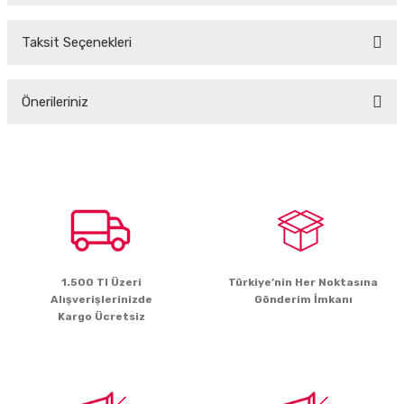
Taksit Seçenekleri
Bu ürüne ilk yorumu siz yapın!
Önerileriniz
Yorum Yaz
Bu ürünün fiyat bilgisi, resim, ürün açıklamalarında ve diğer konularda
yetersiz gördüğünüz noktaları öneri formunu kullanarak tarafımıza
iletebilirsiniz.
Görüş ve önerileriniz için teşekkür ederiz.
Ürün resmi kalitesiz, bozuk veya görüntülenemiyor.
Ürün açıklamasında eksik bilgiler bulunuyor.
1.500 Tl Üzeri
Türkiye’nin Her Noktasına
Ürün bilgilerinde hatalar bulunuyor.
Alışverişlerinizde
Gönderim İmkanı
Ürün fiyatı diğer sitelerden daha pahalı.
Kargo Ücretsiz
Bu ürüne benzer farklı alternatifler olmalı.