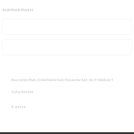
Kedi Müzik Market
Kurumsal
Alışveriş
İLETİŞİM
Nusratiye Mah. Erdal İnönü Cad. Havacılar Apt. No:9 Dükkan:1
Satış Destek
0 531 784 05 50
E-posta
tedarik@kedimuzikmarket.com