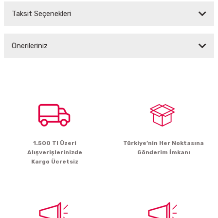
Taksit Seçenekleri
Bu ürüne ilk yorumu siz yapın!
Önerileriniz
Yorum Yaz
Bu ürünün fiyat bilgisi, resim, ürün açıklamalarında ve diğer konularda
yetersiz gördüğünüz noktaları öneri formunu kullanarak tarafımıza
iletebilirsiniz.
Görüş ve önerileriniz için teşekkür ederiz.
Ürün resmi kalitesiz, bozuk veya görüntülenemiyor.
Ürün açıklamasında eksik bilgiler bulunuyor.
1.500 Tl Üzeri
Türkiye’nin Her Noktasına
Ürün bilgilerinde hatalar bulunuyor.
Alışverişlerinizde
Gönderim İmkanı
Ürün fiyatı diğer sitelerden daha pahalı.
Kargo Ücretsiz
Bu ürüne benzer farklı alternatifler olmalı.