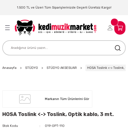
Geri Dön
Geri Dön
Geri Dön
Geri Dön
Geri Dön
Geri Dön
Geri Dön
Geri Dön
1.500 TL ve Üzeri Tüm Siparişlerinizde Geçerli Ücretsiz Kargo!
LERİ
MLERİ
 SİSTEMLERİ
İSTEMLERİ
NTROLLER
NIM KULAKLIK
ER
MAKİNESİ
D OYNATICI
Anasayfa
STÜDYO
STÜDYO AKSESUAR
HOSA Toslink <-> Toslink, O
KLIK
ADSET )
ÖR
LER
MİKROFONU
MFİ
Markanın Tüm Ürünlerini Gör
MCİ
EKTÖR
HOSA Toslink <-> Toslink, Optik kablo, 3 mt.
AKLIK
ZÜMLER
Stok Kodu
019-OPT-110