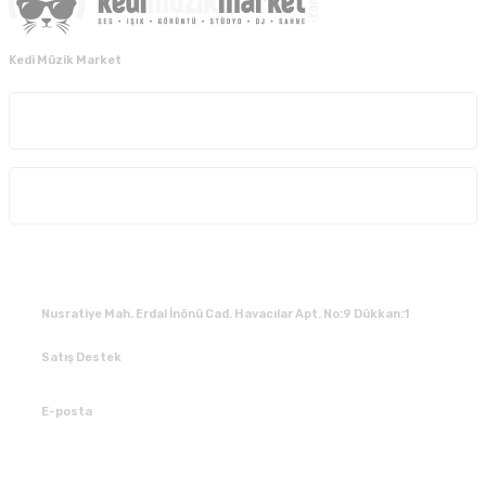
Kedi Müzik Market
Kurumsal
Alışveriş
İLETİŞİM
Nusratiye Mah. Erdal İnönü Cad. Havacılar Apt. No:9 Dükkan:1
Satış Destek
0 531 784 05 50
E-posta
tedarik@kedimuzikmarket.com