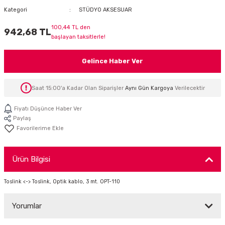
Kategori
STÜDYO AKSESUAR
İTÖR
100,44 TL den
942,68 TL
FONLAR
başlayan taksitlerle!
SUAR
 ( SES KARTLI )
HOPARLÖRLER
Gelince Haber Ver
E AKSESUAR
Saat 15:00'a Kadar Olan Siparişler
Aynı Gün Kargoya
Verilecektir
Fiyatı Düşünce Haber Ver
Paylaş
Ürün Bilgisi
Toslink <-> Toslink, Optik kablo, 3 mt. OPT-110
Yorumlar