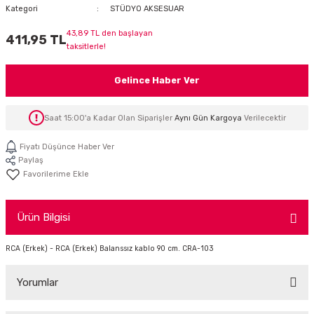
Kategori
STÜDYO AKSESUAR
İTÖR
43,89 TL den başlayan
411,95 TL
taksitlerle!
FONLAR
Gelince Haber Ver
SUAR
 ( SES KARTLI )
HOPARLÖRLER
Saat 15:00'a Kadar Olan Siparişler
Aynı Gün Kargoya
Verilecektir
E AKSESUAR
Fiyatı Düşünce Haber Ver
Paylaş
Ürün Bilgisi
RCA (Erkek) - RCA (Erkek) Balanssız kablo 90 cm. CRA-103
Yorumlar