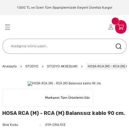
Geri Dön
Geri Dön
Geri Dön
Geri Dön
Geri Dön
Geri Dön
Geri Dön
Geri Dön
1.500 TL ve Üzeri Tüm Siparişlerinizde Geçerli Ücretsiz Kargo!
LERİ
MLERİ
 SİSTEMLERİ
İSTEMLERİ
NTROLLER
NIM KULAKLIK
ER
MAKİNESİ
D OYNATICI
Anasayfa
STÜDYO
STÜDYO AKSESUAR
HOSA RCA (M) - RCA (M) Ba
KLIK
ADSET )
ÖR
LER
MİKROFONU
MFİ
Markanın Tüm Ürünlerini Gör
MCİ
EKTÖR
HOSA RCA (M) - RCA (M) Balanssız kablo 90 cm.
AKLIK
ZÜMLER
Stok Kodu
019-CRA.103