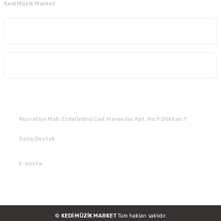
Kedi Müzik Market
Kurumsal
Alışveriş
İLETİŞİM
Nusratiye Mah. Erdal İnönü Cad. Havacılar Apt. No:9 Dükkan:1
Satış Destek
0 531 784 05 50
E-posta
tedarik@kedimuzikmarket.com
©
KEDİ MÜZİK MARKET
Tüm hakları saklıdır.