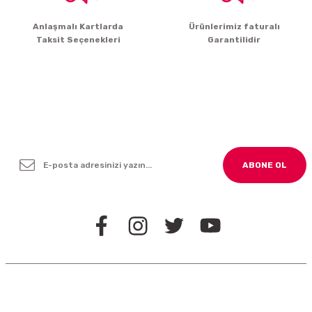
Gönder
Anlaşmalı Kartlarda
Ürünlerimiz faturalı
Taksit Seçenekleri
Garantilidir
Yenilikleden ve Kampanyalardan Haber Bültenimize
Kayodolun!
ABONE OL
BİZİ TAKİP EDİN