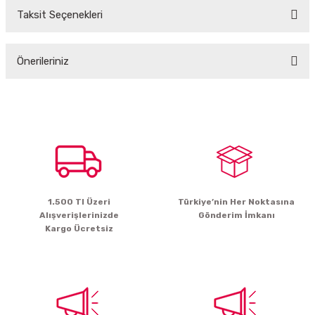
Taksit Seçenekleri
Bu ürüne ilk yorumu siz yapın!
Önerileriniz
Yorum Yaz
Bu ürünün fiyat bilgisi, resim, ürün açıklamalarında ve diğer konularda
yetersiz gördüğünüz noktaları öneri formunu kullanarak tarafımıza
iletebilirsiniz.
Görüş ve önerileriniz için teşekkür ederiz.
Ürün resmi kalitesiz, bozuk veya görüntülenemiyor.
Ürün açıklamasında eksik bilgiler bulunuyor.
1.500 Tl Üzeri
Türkiye’nin Her Noktasına
Ürün bilgilerinde hatalar bulunuyor.
Alışverişlerinizde
Gönderim İmkanı
Ürün fiyatı diğer sitelerden daha pahalı.
Kargo Ücretsiz
Bu ürüne benzer farklı alternatifler olmalı.