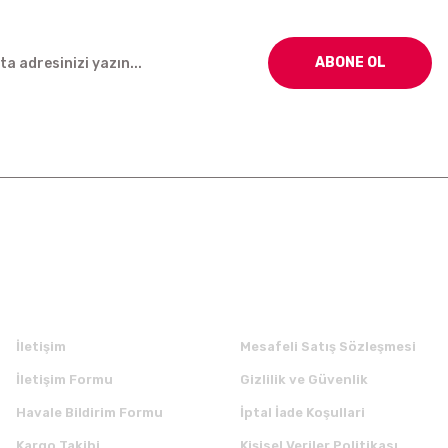
ABONE OL
Kurumsal
Alışveriş
İletişim
Mesafeli Satış Sözleşmesi
İletişim Formu
Gizlilik ve Güvenlik
Havale Bildirim Formu
İptal İade Koşullari
Kargo Takibi
Kişisel Veriler Politikası