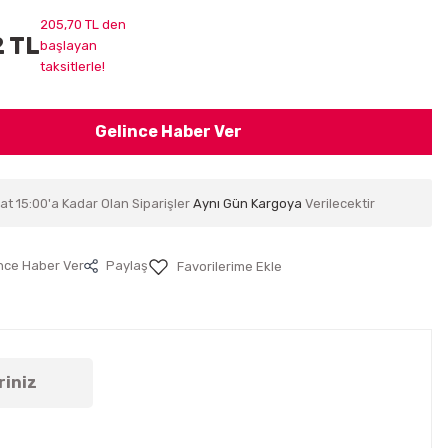
205,70 TL den
2 TL
başlayan
taksitlerle!
Gelince Haber Ver
at 15:00'a Kadar Olan Siparişler
Aynı Gün Kargoya
Verilecektir
nce Haber Ver
Paylaş
riniz