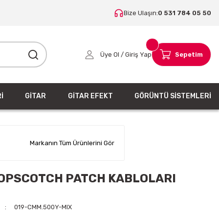
Bize Ulaşın:
0 531 784 05 50
Üye Ol / Giriş Yap
Sepetim
İ
GİTAR
GİTAR EFEKT
GÖRÜNTÜ SİSTEMLERİ
Markanın Tüm Ürünlerini Gör
OPSCOTCH PATCH KABLOLARI
019-CMM.500Y-MIX