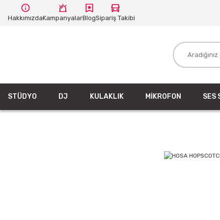
Hakkımızda
Kampanyalar
Blog
Sipariş Takibi
STÜDYO
DJ
KULAKLIK
MİKROFON
SES 