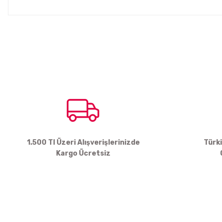
Bu ürünün fiyat bilgisi, resim, ürün açıklamalarında ve diğer konul
Görüş ve önerileriniz için teşekkür ederiz.
Ürün resmi kalitesiz, bozuk veya görüntülenemiyor.
Ürün açıklamasında eksik bilgiler bulunuyor.
Ürün bilgilerinde hatalar bulunuyor.
Ürün fiyatı diğer sitelerden daha pahalı.
Bu ürüne benzer farklı alternatifler olmalı.
1.500 Tl Üzeri Alışverişlerinizde
Türk
Kargo Ücretsiz