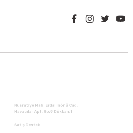
BİZİ TAKİP EDİN
İLETİŞİM
Nusratiye Mah. Erdal İnönü Cad.
Havacılar Apt. No:9 Dükkan:1
Satış Destek
0 531 784 05 50