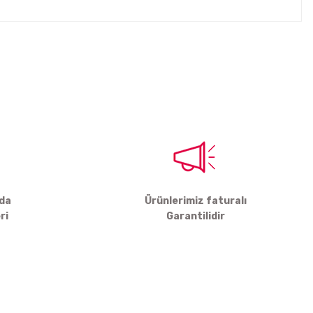
tebilirsiniz.
rda
Ürünlerimiz faturalı
ri
Garantilidir