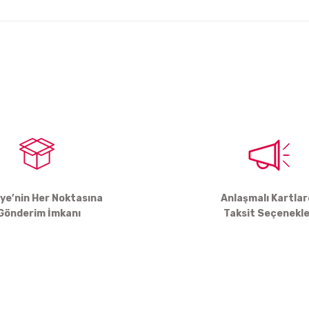
arda yetersiz gördüğünüz noktaları öneri formunu kullanarak tarafımıza ile
Bu ürüne ilk yorumu siz yapın!
Yorum Yaz
iye’nin Her Noktasına
Anlaşmalı Kartla
Gönderim İmkanı
Taksit Seçenekle
Gönder