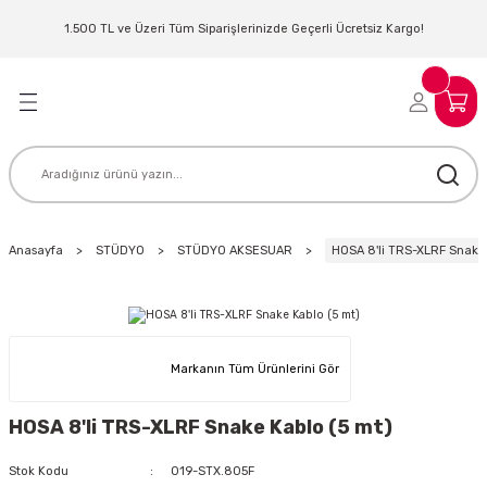
Geri Dön
Geri Dön
Geri Dön
Geri Dön
Geri Dön
Geri Dön
Geri Dön
Geri Dön
1.500 TL ve Üzeri Tüm Siparişlerinizde Geçerli Ücretsiz Kargo!
LERİ
MLERİ
 SİSTEMLERİ
İSTEMLERİ
NTROLLER
NIM KULAKLIK
ER
MAKİNESİ
D OYNATICI
Anasayfa
STÜDYO
STÜDYO AKSESUAR
HOSA 8'li TRS-XLRF Snake 
KLIK
ADSET )
ÖR
LER
MİKROFONU
MFİ
Markanın Tüm Ürünlerini Gör
MCİ
EKTÖR
HOSA 8'li TRS-XLRF Snake Kablo (5 mt)
AKLIK
ZÜMLER
Stok Kodu
019-STX.805F