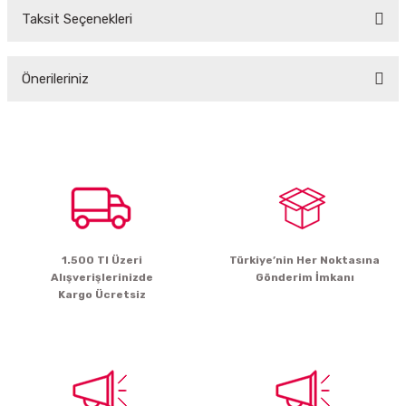
Taksit Seçenekleri
Bu ürüne ilk yorumu siz yapın!
Önerileriniz
Yorum Yaz
Bu ürünün fiyat bilgisi, resim, ürün açıklamalarında ve diğer konularda
yetersiz gördüğünüz noktaları öneri formunu kullanarak tarafımıza
iletebilirsiniz.
Görüş ve önerileriniz için teşekkür ederiz.
Ürün resmi kalitesiz, bozuk veya görüntülenemiyor.
Ürün açıklamasında eksik bilgiler bulunuyor.
1.500 Tl Üzeri
Türkiye’nin Her Noktasına
Ürün bilgilerinde hatalar bulunuyor.
Alışverişlerinizde
Gönderim İmkanı
Ürün fiyatı diğer sitelerden daha pahalı.
Kargo Ücretsiz
Bu ürüne benzer farklı alternatifler olmalı.