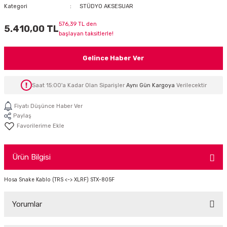
Kategori
STÜDYO AKSESUAR
İTÖR
576,39 TL den
5.410,00 TL
başlayan taksitlerle!
FONLAR
Gelince Haber Ver
SUAR
 ( SES KARTLI )
HOPARLÖRLER
Saat 15:00'a Kadar Olan Siparişler
Aynı Gün Kargoya
Verilecektir
E AKSESUAR
Fiyatı Düşünce Haber Ver
Paylaş
Ürün Bilgisi
Hosa Snake Kablo (TRS <-> XLRF) STX-805F
Yorumlar