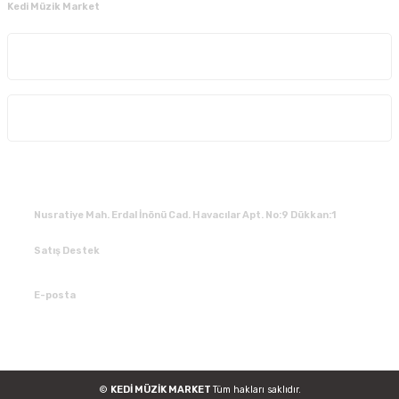
Kedi Müzik Market
Kurumsal
Alışveriş
İLETİŞİM
Nusratiye Mah. Erdal İnönü Cad. Havacılar Apt. No:9 Dükkan:1
Satış Destek
0 531 784 05 50
E-posta
tedarik@kedimuzikmarket.com
©
KEDİ MÜZİK MARKET
Tüm hakları saklıdır.