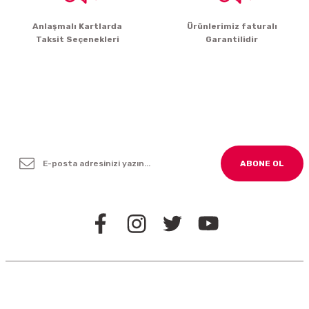
Gönder
Anlaşmalı Kartlarda
Ürünlerimiz faturalı
Taksit Seçenekleri
Garantilidir
Yenilikleden ve Kampanyalardan Haber Bültenimize
Kayodolun!
ABONE OL
BİZİ TAKİP EDİN