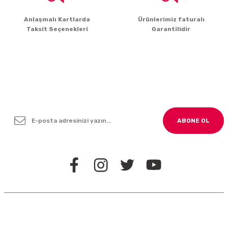
Gönder
Anlaşmalı Kartlarda
Ürünlerimiz faturalı
Taksit Seçenekleri
Garantilidir
Yenilikleden ve Kampanyalardan Haber Bültenimize
Kayodolun!
ABONE OL
BİZİ TAKİP EDİN