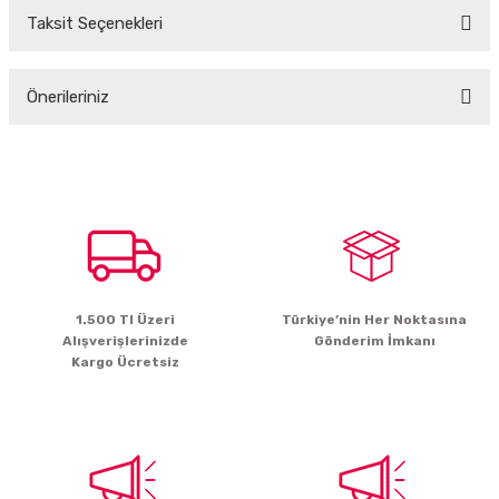
Taksit Seçenekleri
Bu ürüne ilk yorumu siz yapın!
Önerileriniz
Yorum Yaz
Bu ürünün fiyat bilgisi, resim, ürün açıklamalarında ve diğer konularda
yetersiz gördüğünüz noktaları öneri formunu kullanarak tarafımıza
iletebilirsiniz.
Görüş ve önerileriniz için teşekkür ederiz.
Ürün resmi kalitesiz, bozuk veya görüntülenemiyor.
Ürün açıklamasında eksik bilgiler bulunuyor.
1.500 Tl Üzeri
Türkiye’nin Her Noktasına
Ürün bilgilerinde hatalar bulunuyor.
Alışverişlerinizde
Gönderim İmkanı
Ürün fiyatı diğer sitelerden daha pahalı.
Kargo Ücretsiz
Bu ürüne benzer farklı alternatifler olmalı.