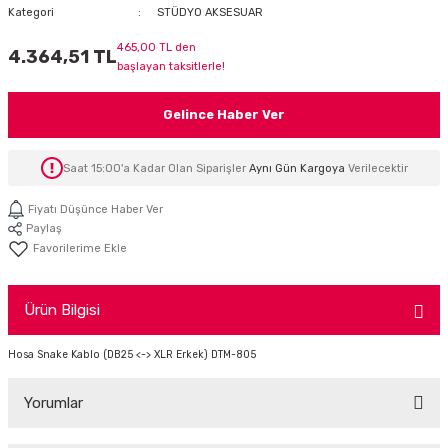
Kategori
STÜDYO AKSESUAR
İTÖR
465,00 TL den
4.364,51 TL
başlayan taksitlerle!
FONLAR
Gelince Haber Ver
SUAR
 ( SES KARTLI )
HOPARLÖRLER
Saat 15:00'a Kadar Olan Siparişler
Aynı Gün Kargoya
Verilecektir
E AKSESUAR
Fiyatı Düşünce Haber Ver
Paylaş
Ürün Bilgisi
Hosa Snake Kablo (DB25 <-> XLR Erkek) DTM-805
Yorumlar