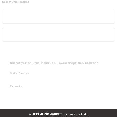
Kedi Müzik Market
Kurumsal
Alışveriş
İLETİŞİM
Nusratiye Mah. Erdal İnönü Cad. Havacılar Apt. No:9 Dükkan:1
Satış Destek
0 531 784 05 50
E-posta
tedarik@kedimuzikmarket.com
©
KEDİ MÜZİK MARKET
Tüm hakları saklıdır.