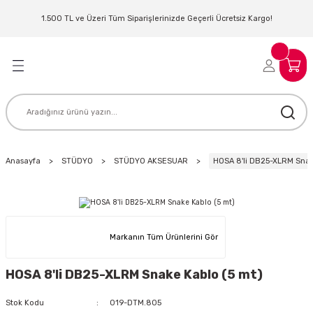
Geri Dön
Geri Dön
Geri Dön
Geri Dön
Geri Dön
Geri Dön
Geri Dön
Geri Dön
1.500 TL ve Üzeri Tüm Siparişlerinizde Geçerli Ücretsiz Kargo!
LERİ
MLERİ
 SİSTEMLERİ
İSTEMLERİ
NTROLLER
NIM KULAKLIK
ER
MAKİNESİ
D OYNATICI
Anasayfa
STÜDYO
STÜDYO AKSESUAR
HOSA 8'li DB25-XLRM Snak
KLIK
ADSET )
ÖR
LER
MİKROFONU
MFİ
Markanın Tüm Ürünlerini Gör
MCİ
EKTÖR
HOSA 8'li DB25-XLRM Snake Kablo (5 mt)
AKLIK
ZÜMLER
Stok Kodu
019-DTM.805