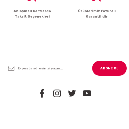
Gönder
Anlaşmalı Kartlarda
Ürünlerimiz faturalı
Taksit Seçenekleri
Garantilidir
Yenilikleden ve Kampanyalardan Haber Bültenimize
Kayodolun!
ABONE OL
BİZİ TAKİP EDİN