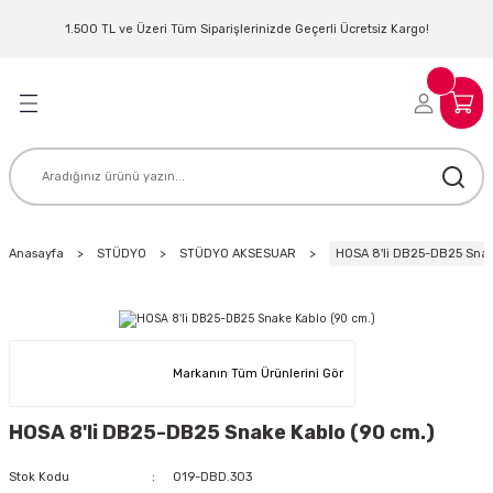
Geri Dön
Geri Dön
Geri Dön
Geri Dön
Geri Dön
Geri Dön
Geri Dön
Geri Dön
1.500 TL ve Üzeri Tüm Siparişlerinizde Geçerli Ücretsiz Kargo!
LERİ
MLERİ
 SİSTEMLERİ
İSTEMLERİ
NTROLLER
NIM KULAKLIK
ER
MAKİNESİ
D OYNATICI
Anasayfa
STÜDYO
STÜDYO AKSESUAR
HOSA 8'li DB25-DB25 Snak
KLIK
ADSET )
ÖR
LER
MİKROFONU
MFİ
Markanın Tüm Ürünlerini Gör
MCİ
EKTÖR
HOSA 8'li DB25-DB25 Snake Kablo (90 cm.)
AKLIK
ZÜMLER
Stok Kodu
019-DBD.303