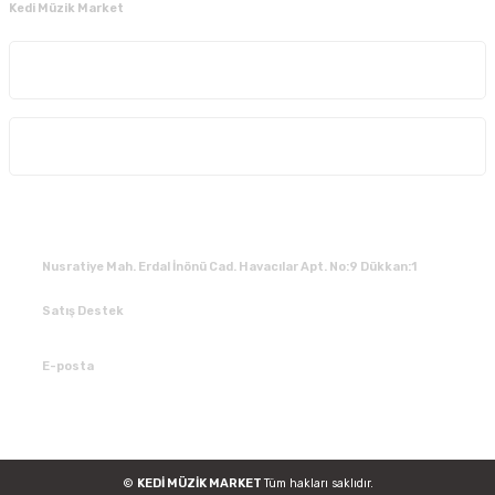
Kedi Müzik Market
Kurumsal
Alışveriş
İLETİŞİM
Nusratiye Mah. Erdal İnönü Cad. Havacılar Apt. No:9 Dükkan:1
Satış Destek
0 531 784 05 50
E-posta
tedarik@kedimuzikmarket.com
©
KEDİ MÜZİK MARKET
Tüm hakları saklıdır.