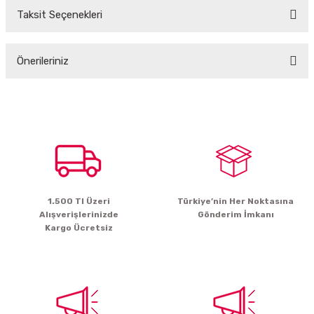
Taksit Seçenekleri
Bu ürüne ilk yorumu siz yapın!
Önerileriniz
Yorum Yaz
Bu ürünün fiyat bilgisi, resim, ürün açıklamalarında ve diğer konularda
yetersiz gördüğünüz noktaları öneri formunu kullanarak tarafımıza
iletebilirsiniz.
Görüş ve önerileriniz için teşekkür ederiz.
Ürün resmi kalitesiz, bozuk veya görüntülenemiyor.
Ürün açıklamasında eksik bilgiler bulunuyor.
1.500 Tl Üzeri
Türkiye’nin Her Noktasına
Ürün bilgilerinde hatalar bulunuyor.
Alışverişlerinizde
Gönderim İmkanı
Ürün fiyatı diğer sitelerden daha pahalı.
Kargo Ücretsiz
Bu ürüne benzer farklı alternatifler olmalı.