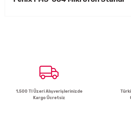
Bu ürünün fiyat bilgisi, resim, ürün açıklamalarında ve diğer konul
Görüş ve önerileriniz için teşekkür ederiz.
Ürün resmi kalitesiz, bozuk veya görüntülenemiyor.
Ürün açıklamasında eksik bilgiler bulunuyor.
Ürün bilgilerinde hatalar bulunuyor.
Ürün fiyatı diğer sitelerden daha pahalı.
Bu ürüne benzer farklı alternatifler olmalı.
1.500 Tl Üzeri Alışverişlerinizde
Türk
Kargo Ücretsiz