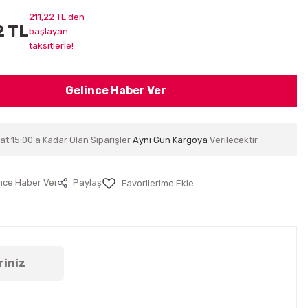
211,22 TL den
2 TL
başlayan
taksitlerle!
Gelince Haber Ver
at 15:00'a Kadar Olan Siparişler
Aynı Gün Kargoya
Verilecektir
nce Haber Ver
Paylaş
riniz