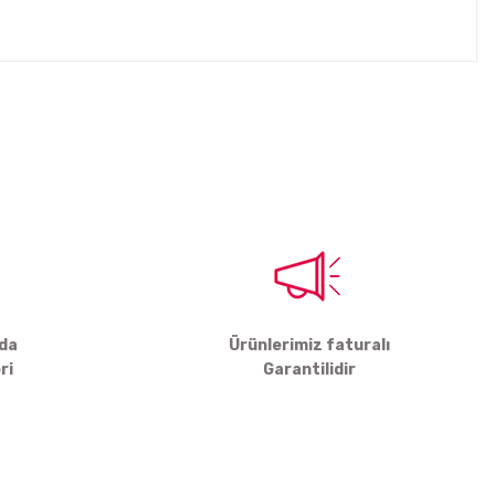
tebilirsiniz.
rda
Ürünlerimiz faturalı
ri
Garantilidir