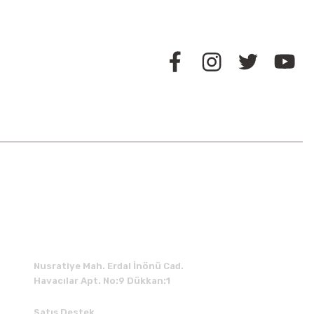
BİZİ TAKİP EDİN
İLETİŞİM
Nusratiye Mah. Erdal İnönü Cad.
Havacılar Apt. No:9 Dükkan:1
Satış Destek