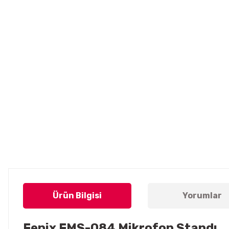
Ürün Bilgisi
Yorumlar
Fenix FMS-084 Mikrofon Standı