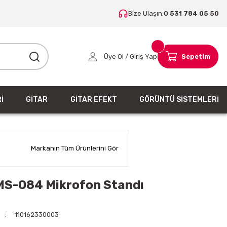
Bize Ulaşın:
0 531 784 05 50
Üye Ol / Giriş Yap
Sepetim
İ
GİTAR
GİTAR EFEKT
GÖRÜNTÜ SİSTEMLERİ
Markanın Tüm Ürünlerini Gör
MS-084 Mikrofon Standı
110162330003