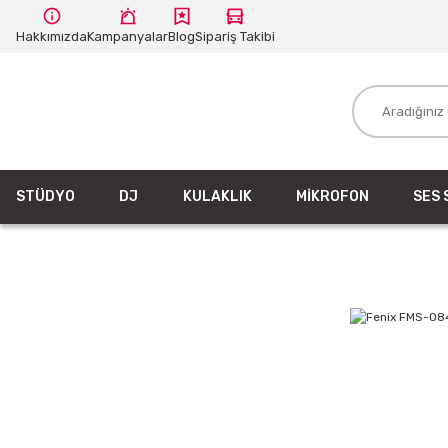
Hakkımızda
Kampanyalar
Blog
Sipariş Takibi
STÜDYO
DJ
KULAKLIK
MİKROFON
SES 