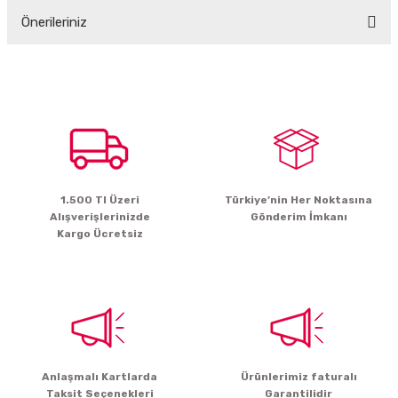
Önerileriniz
Yorum Yaz
Bu ürünün fiyat bilgisi, resim, ürün açıklamalarında ve diğer konularda
yetersiz gördüğünüz noktaları öneri formunu kullanarak tarafımıza
iletebilirsiniz.
Görüş ve önerileriniz için teşekkür ederiz.
Ürün resmi kalitesiz, bozuk veya görüntülenemiyor.
Ürün açıklamasında eksik bilgiler bulunuyor.
1.500 Tl Üzeri
Türkiye’nin Her Noktasına
Ürün bilgilerinde hatalar bulunuyor.
Alışverişlerinizde
Gönderim İmkanı
Ürün fiyatı diğer sitelerden daha pahalı.
Kargo Ücretsiz
Bu ürüne benzer farklı alternatifler olmalı.
Gönder
Anlaşmalı Kartlarda
Ürünlerimiz faturalı
Taksit Seçenekleri
Garantilidir