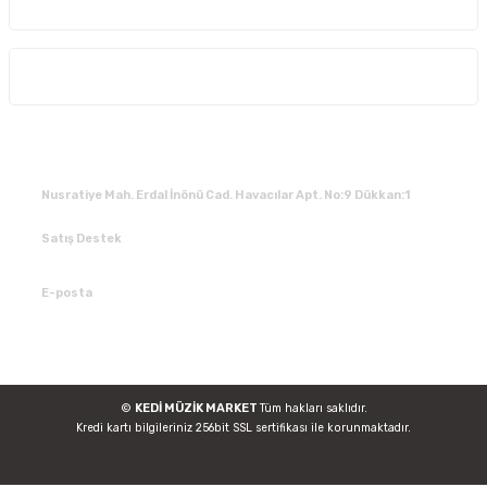
Kurumsal
Alışveriş
İLETİŞİM
Nusratiye Mah. Erdal İnönü Cad. Havacılar Apt. No:9 Dükkan:1
Satış Destek
0 531 784 05 50
E-posta
tedarik@kedimuzikmarket.com
©
KEDİ MÜZİK MARKET
Tüm hakları saklıdır.
Kredi kartı bilgileriniz 256bit SSL sertifikası ile korunmaktadır.