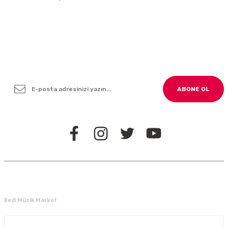
Yenilikleden ve Kampanyalardan Haber Bültenimize
Kayodolun!
ABONE OL
BİZİ TAKİP EDİN
Kedi Müzik Market