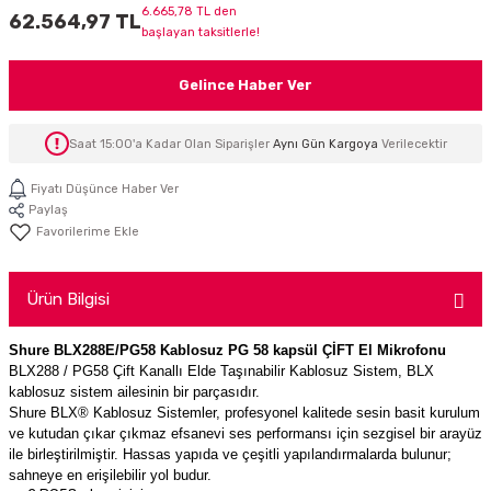
6.665,78 TL den
62.564,97 TL
İTÖR
başlayan taksitlerle!
FONLAR
Gelince Haber Ver
SUAR
 ( SES KARTLI )
HOPARLÖRLER
Saat 15:00'a Kadar Olan Siparişler
Aynı Gün Kargoya
Verilecektir
E AKSESUAR
Fiyatı Düşünce Haber Ver
Paylaş
Ürün Bilgisi
Shure BLX288E/PG58 Kablosuz PG 58 kapsül ÇİFT El Mikrofonu
BLX288 / PG58 Çift Kanallı Elde Taşınabilir Kablosuz Sistem, BLX
kablosuz sistem ailesinin bir parçasıdır.
Shure BLX® Kablosuz Sistemler, profesyonel kalitede sesin basit kurulum
ve kutudan çıkar çıkmaz efsanevi ses performansı için sezgisel bir arayüz
ile birleştirilmiştir. Hassas yapıda ve çeşitli yapılandırmalarda bulunur;
sahneye en erişilebilir yol budur.