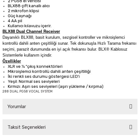
2 PG58 el vericisi
BLX88 çift kanallı alıcı
2 mikrofon klipsi
Güç kaynağı
4 AA pil
Kullanıcı kılavuzu içerir.
BLX88 Dual Channel Receiver
Dayanıklı BLX88, basit kurulum, sezgisel kontroller ve mikroişlemci
kontrollü dahili anten çeşitliliği sunar. Tek dokunuşla Hızlı Tarama frekansı
seçimi, parazit durumunda en iyi açık frekansı bulur. BLX® Kablosuz
Sistemlerle kullanım içindir.
Özellikler
XLR ve ¼ "çıkış konnektörleri
Mikroişlemci kontrollü dahili anten çeşitliliği
İki renkli ses durumu göstergesi LED'i
Yeşil: Normal ses seviyeleri
Kırmızı: Aşırı ses seviyeleri (aşırı yükleme / kırpma)
288 DUAL PG58 VOCAL SYSTEM
Yorumlar
Taksit Seçenekleri
Bu ürüne ilk yorumu siz yapın!