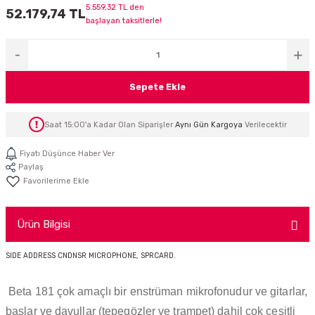
5.559,32 TL den
52.179,74 TL
İTÖR
başlayan taksitlerle!
FONLAR
SUAR
 ( SES KARTLI )
HOPARLÖRLER
Sepete Ekle
E AKSESUAR
Saat 15:00'a Kadar Olan Siparişler
Aynı Gün Kargoya
Verilecektir
Fiyatı Düşünce Haber Ver
Paylaş
Ürün Bilgisi
SIDE ADDRESS CNDNSR MICROPHONE, SPRCARD.
Beta 181 çok amaçlı bir enstrüman mikrofonudur ve gitarlar,
baslar ve davullar (tepegözler ve trampet) dahil çok çeşitli