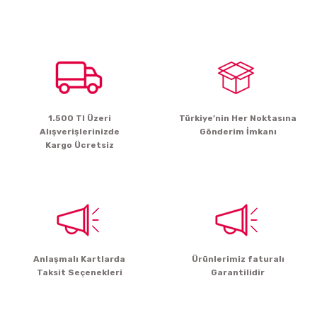
Bu ürünün fiyat bilgisi, resim, ürün açıklamalarında ve diğer konularda
yetersiz gördüğünüz noktaları öneri formunu kullanarak tarafımıza
iletebilirsiniz.
Görüş ve önerileriniz için teşekkür ederiz.
Ürün resmi kalitesiz, bozuk veya görüntülenemiyor.
Ürün açıklamasında eksik bilgiler bulunuyor.
1.500 Tl Üzeri
Türkiye’nin Her Noktasına
Ürün bilgilerinde hatalar bulunuyor.
Alışverişlerinizde
Gönderim İmkanı
Ürün fiyatı diğer sitelerden daha pahalı.
Kargo Ücretsiz
Bu ürüne benzer farklı alternatifler olmalı.
Gönder
Anlaşmalı Kartlarda
Ürünlerimiz faturalı
Taksit Seçenekleri
Garantilidir