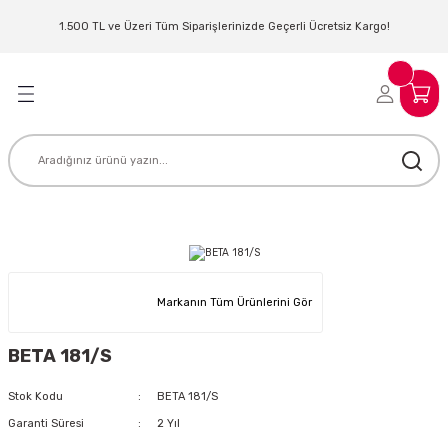
Geri Dön
Geri Dön
Geri Dön
Geri Dön
Geri Dön
Geri Dön
Geri Dön
Geri Dön
1.500 TL ve Üzeri Tüm Siparişlerinizde Geçerli Ücretsiz Kargo!
LERİ
MLERİ
 SİSTEMLERİ
İSTEMLERİ
NTROLLER
NIM KULAKLIK
ER
MAKİNESİ
D OYNATICI
KLIK
ADSET )
ÖR
Markanın Tüm Ürünlerini Gör
LER
MİKROFONU
MFİ
BETA 181/S
MCİ
EKTÖR
Stok Kodu
BETA 181/S
AKLIK
ZÜMLER
Garanti Süresi
2 Yıl