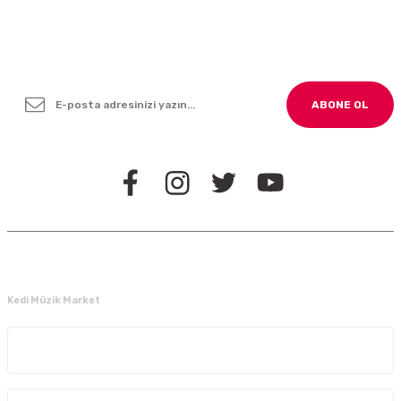
Yenilikleden ve Kampanyalardan Haber Bültenimize
Kayodolun!
ABONE OL
BİZİ TAKİP EDİN
Kedi Müzik Market
Kurumsal