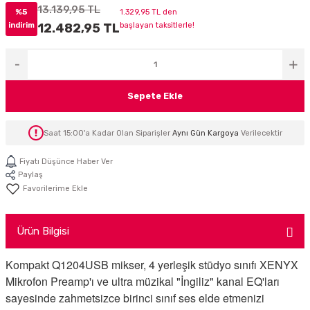
13.139,95 TL
%5
1.329,95 TL den
İTÖR
indirim
12.482,95 TL
başlayan taksitlerle!
FONLAR
SUAR
 ( SES KARTLI )
HOPARLÖRLER
Sepete Ekle
E AKSESUAR
Saat 15:00'a Kadar Olan Siparişler
Aynı Gün Kargoya
Verilecektir
Fiyatı Düşünce Haber Ver
Paylaş
Ürün Bilgisi
Kompakt Q1204USB mikser, 4 yerleşik stüdyo sınıfı XENYX
Mikrofon Preamp'ı ve ultra müzikal "İngiliz" kanal EQ'ları
sayesinde zahmetsizce birinci sınıf ses elde etmenizi