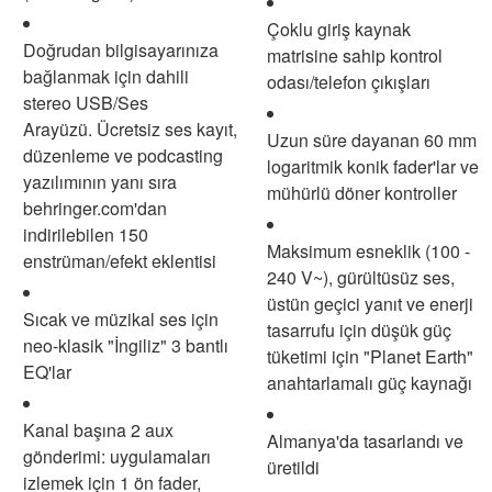
Çoklu giriş kaynak
Doğrudan bilgisayarınıza
matrisine sahip kontrol
bağlanmak için dahili
odası/telefon çıkışları
stereo USB/Ses
Arayüzü.
Ücretsiz ses kayıt,
Uzun süre dayanan 60 mm
düzenleme ve podcasting
logaritmik konik fader'lar ve
yazılımının yanı sıra
mühürlü döner kontroller
behringer.com'dan
indirilebilen 150
Maksimum esneklik (100 -
enstrüman/efekt eklentisi
240 V~), gürültüsüz ses,
üstün geçici yanıt ve enerji
Sıcak ve müzikal ses için
tasarrufu için düşük güç
neo-klasik "İngiliz" 3 bantlı
tüketimi için "Planet Earth"
EQ'lar
anahtarlamalı güç kaynağı
Kanal başına 2 aux
Almanya'da tasarlandı ve
gönderimi: uygulamaları
üretildi
izlemek için 1 ön fader,