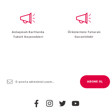
Gönder
Anlaşmalı Kartlarda
Ürünlerimiz faturalı
Taksit Seçenekleri
Garantilidir
Yenilikleden ve Kampanyalardan Haber Bültenimize
Kayodolun!
ABONE OL
BİZİ TAKİP EDİN