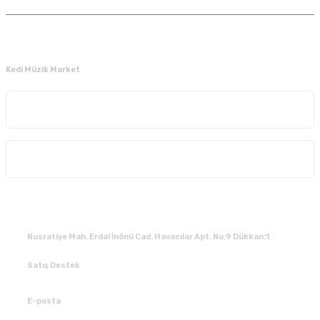
Kedi Müzik Market
Kurumsal
Alışveriş
İLETİŞİM
Nusratiye Mah. Erdal İnönü Cad. Havacılar Apt. No:9 Dükkan:1
Satış Destek
0 531 784 05 50
E-posta
tedarik@kedimuzikmarket.com