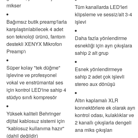
mikser
Tüm kanallarda LED'leri
klipsleme ve sessiz/alt 3-4
Bağımsız butik preamp'larla
işlevi
karşılaştırılabilecek 4 adet
son teknoloji ürünü, fantom
Daha fazla yönlendirme
destekli XENYX Mikrofon
esnekliği için ayrı çıkışlara
Preamp'ı
sahip 2 alt grup
Süper kolay "tek düğme"
Esnek yönlendirmeye
işlevine ve profesyonel
sahip 2 adet çok işlevli
vokal ve enstrümantal ses
stereo aux dönüşü
için kontrol LED'ine sahip 4
stüdyo sınıfı kompresör
Altın kaplamalı XLR
konnektörlere ek olarak ayrı
Yüksek kaliteli Behringer
kontrol odası, kulaklıklar ve
dijital kablosuz sistemi için
2 kanallı çıkışlarla dengeli
"kablosuz kullanıma hazır"
ana miks çıkışları
(dahil değildir)