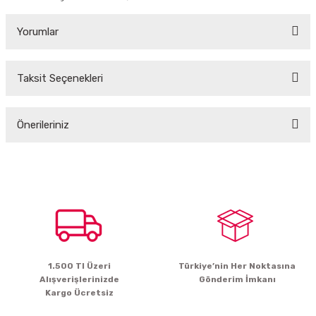
Yorumlar
Taksit Seçenekleri
Bu ürüne ilk yorumu siz yapın!
Önerileriniz
Yorum Yaz
Bu ürünün fiyat bilgisi, resim, ürün açıklamalarında ve diğer konularda
yetersiz gördüğünüz noktaları öneri formunu kullanarak tarafımıza
iletebilirsiniz.
Görüş ve önerileriniz için teşekkür ederiz.
Ürün resmi kalitesiz, bozuk veya görüntülenemiyor.
Ürün açıklamasında eksik bilgiler bulunuyor.
1.500 Tl Üzeri
Türkiye’nin Her Noktasına
Ürün bilgilerinde hatalar bulunuyor.
Alışverişlerinizde
Gönderim İmkanı
Ürün fiyatı diğer sitelerden daha pahalı.
Kargo Ücretsiz
Bu ürüne benzer farklı alternatifler olmalı.