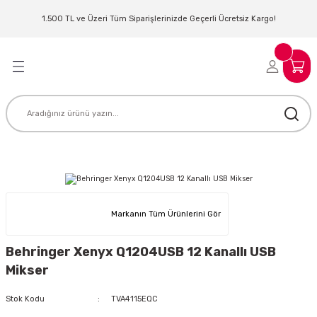
Geri Dön
Geri Dön
Geri Dön
Geri Dön
Geri Dön
Geri Dön
Geri Dön
Geri Dön
1.500 TL ve Üzeri Tüm Siparişlerinizde Geçerli Ücretsiz Kargo!
LERİ
MLERİ
 SİSTEMLERİ
İSTEMLERİ
NTROLLER
NIM KULAKLIK
ER
MAKİNESİ
D OYNATICI
KLIK
ADSET )
ÖR
Markanın Tüm Ürünlerini Gör
LER
MİKROFONU
MFİ
Behringer Xenyx Q1204USB 12 Kanallı USB
MCİ
EKTÖR
Mikser
AKLIK
ZÜMLER
Stok Kodu
TVA4115EQC