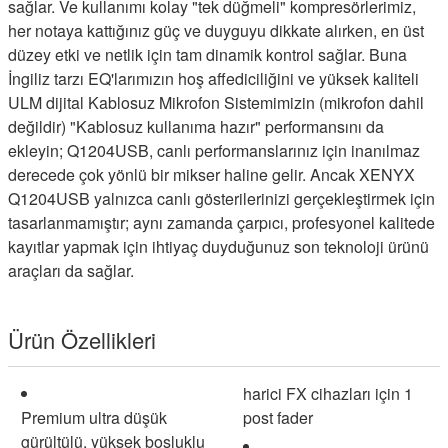
sağlar.
Ve kullanımı kolay "tek düğmeli" kompresörlerimiz,
her notaya kattığınız güç ve duyguyu dikkate alırken, en üst
düzey etki ve netlik için tam dinamik kontrol sağlar.
Buna
İngiliz tarzı EQ'larımızın hoş affediciliğini ve yüksek kaliteli
ULM dijital Kablosuz Mikrofon Sistemimizin (mikrofon dahil
değildir) "Kablosuz kullanıma hazır" performansını da
ekleyin; Q1204USB, canlı performanslarınız için inanılmaz
derecede çok yönlü bir mikser haline gelir.
Ancak XENYX
Q1204USB yalnızca canlı gösterilerinizi gerçekleştirmek için
tasarlanmamıştır;
aynı zamanda çarpıcı, profesyonel kalitede
kayıtlar yapmak için ihtiyaç duyduğunuz son teknoloji ürünü
araçları da sağlar.
Ürün Özellikleri
harici FX cihazları için 1
Premium ultra düşük
post fader
gürültülü, yüksek boşluklu