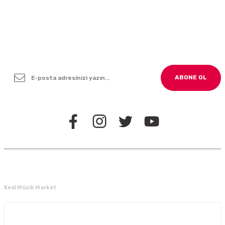
Yenilikleden ve Kampanyalardan Haber Bültenimize
Kayodolun!
ABONE OL
BİZİ TAKİP EDİN
Kedi Müzik Market
Kurumsal