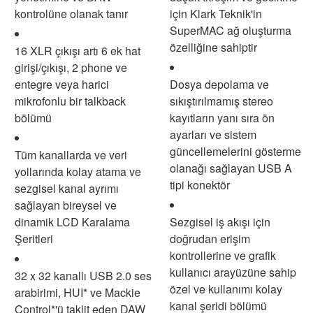
kontrolüne olanak tanır
için Klark Teknik'in
SuperMAC ağ oluşturma
özelliğine sahiptir
16 XLR çıkışı artı 6 ek hat
girişi/çıkışı, 2 phone ve
entegre veya harici
Dosya depolama ve
mikrofonlu bir talkback
sıkıştırılmamış stereo
bölümü
kayıtların yanı sıra ön
ayarları ve sistem
güncellemelerini gösterme
Tüm kanallarda ve veri
olanağı sağlayan USB A
yollarında kolay atama ve
tipi konektör
sezgisel kanal ayrımı
sağlayan bireysel ve
dinamik LCD Karalama
Sezgisel iş akışı için
Şeritleri
doğrudan erişim
kontrollerine ve grafik
kullanıcı arayüzüne sahip
32 x 32 kanallı USB 2.0 ses
özel ve kullanımı kolay
arabirimi, HUI* ve Mackie
kanal şeridi bölümü
Control*'ü taklit eden DAW