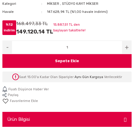
Kategori
MİKSER
,
STÜDYO KAYIT MİKSER
İTÖR
Havale
147.628,94 TL (%1,00 havale indirimi)
FONLAR
168.497,33 TL
%12
15.887,51 TL den
indirim
149.120,14 TL
başlayan taksitlerle!
SUAR
 ( SES KARTLI )
HOPARLÖRLER
E AKSESUAR
Sepete Ekle
Saat 15:00'a Kadar Olan Siparişler
Aynı Gün Kargoya
Verilecektir
Fiyatı Düşünce Haber Ver
Paylaş
Ürün Bilgisi