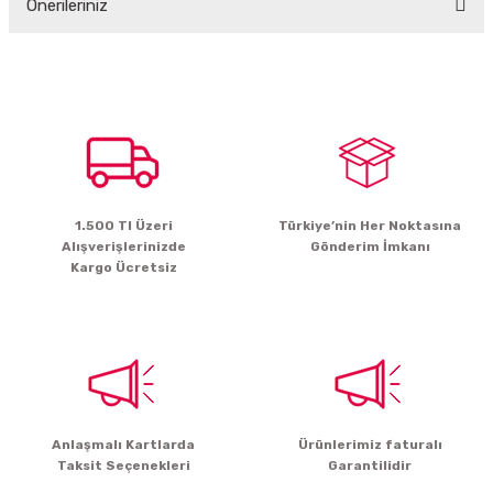
Önerileriniz
Yorum Yaz
Bu ürünün fiyat bilgisi, resim, ürün açıklamalarında ve diğer konularda
yetersiz gördüğünüz noktaları öneri formunu kullanarak tarafımıza
iletebilirsiniz.
Görüş ve önerileriniz için teşekkür ederiz.
Ürün resmi kalitesiz, bozuk veya görüntülenemiyor.
Ürün açıklamasında eksik bilgiler bulunuyor.
1.500 Tl Üzeri
Türkiye’nin Her Noktasına
Ürün bilgilerinde hatalar bulunuyor.
Alışverişlerinizde
Gönderim İmkanı
Ürün fiyatı diğer sitelerden daha pahalı.
Kargo Ücretsiz
Bu ürüne benzer farklı alternatifler olmalı.
Gönder
Anlaşmalı Kartlarda
Ürünlerimiz faturalı
Taksit Seçenekleri
Garantilidir