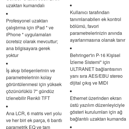
uzaktan kumandalı
Kullanıcı tarafından
tanımlanabilen ek kontrol
Profesyonel uzaktan
bölümü, favori
çalıştırma için iPad * ve
parametrelerinizin anında
iPhone * uygulamaları
ayarlanmasına olanak tanır
ücretsiz olarak mevcuttur;
ana bilgisayara gerek
yoktur
Behringer'in P-16 Kişisel
İzleme Sistemi* için
ULTRANET bağlantısının
İş akışı bileşenlerinin ve
yanı sıra AES/EBU stereo
parametrelerinin kolay
dijital çıkış ve MIDI
görüntülenmesi için yüksek
çözünürlüklü 7" gündüz
izlenebilir Renkli TFT
Ethernet üzerinden ekran
üstü yazılım düzenleyiciyle
gösteri kurulumları için ağ
Ana LCR, 6 matris veri yolu
bağlantılı uzaktan kumanda
ve her biri ek parça, 6 bantlı
parametrik EQ ve tam