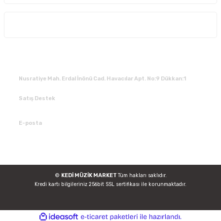
Alışveriş
İLETİŞİM
Nusratiye Mah. Erdal İnönü Cad. Havacılar Apt. No:9 Dükkan:1
Satış Destek
0 531 784 05 50
E-posta
tedarik@kedimuzikmarket.com
©
KEDİ MÜZİK MARKET
Tüm hakları saklıdır.
Kredi kartı bilgileriniz 256bit SSL sertifikası ile korunmaktadır.
ideasoft
ile
e-