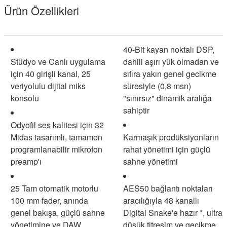
Ürün Özellikleri
40-Bit kayan noktalı DSP,
Stüdyo ve Canlı uygulama
dahili aşırı yük olmadan ve
için 40 girişli kanal, 25
sıfıra yakın genel gecikme
veriyolulu dijital miks
süresiyle (0,8 msn)
konsolu
"sınırsız" dinamik aralığa
sahiptir
Odyofil ses kalitesi için 32
Midas tasarımlı, tamamen
Karmaşık prodüksiyonların
programlanabilir mikrofon
rahat yönetimi için güçlü
preamp'ı
sahne yönetimi
25 Tam otomatik motorlu
AES50 bağlantı noktaları
100 mm fader, anında
aracılığıyla 48 kanallı
genel bakışa, güçlü sahne
Digital Snake'e hazır *, ultra
yönetimine ve DAW
düşük titreşim ve gecikme