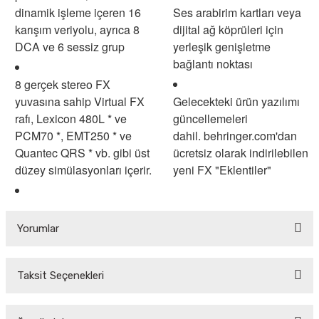
dinamik işleme içeren 16
Ses arabirim kartları veya
karışım veriyolu, ayrıca 8
dijital ağ köprüleri için
DCA ve 6 sessiz grup
yerleşik genişletme
bağlantı noktası
8 gerçek stereo FX
yuvasına sahip Virtual FX
Gelecekteki ürün yazılımı
rafı, Lexicon 480L * ve
güncellemeleri
PCM70 *, EMT250 * ve
dahil.
behringer.com'dan
Quantec QRS * vb. gibi üst
ücretsiz olarak indirilebilen
düzey simülasyonları içerir.
yeni FX "Eklentiler"
Yorumlar
Taksit Seçenekleri
Bu ürüne ilk yorumu siz yapın!