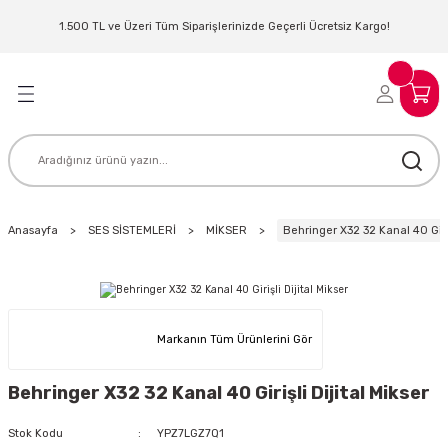
Geri Dön
Geri Dön
Geri Dön
Geri Dön
Geri Dön
Geri Dön
Geri Dön
Geri Dön
1.500 TL ve Üzeri Tüm Siparişlerinizde Geçerli Ücretsiz Kargo!
LERİ
MLERİ
 SİSTEMLERİ
İSTEMLERİ
NTROLLER
NIM KULAKLIK
ER
MAKİNESİ
D OYNATICI
Anasayfa
SES SİSTEMLERİ
MİKSER
Behringer X32 32 Kanal 40 Giriş
KLIK
ADSET )
ÖR
LER
MİKROFONU
MFİ
Markanın Tüm Ürünlerini Gör
MCİ
EKTÖR
Behringer X32 32 Kanal 40 Girişli Dijital Mikser
AKLIK
ZÜMLER
Stok Kodu
YPZ7LGZ7Q1