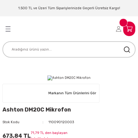
Geri Dön
Geri Dön
Geri Dön
Geri Dön
Geri Dön
Geri Dön
Geri Dön
Geri Dön
1.500 TL ve Üzeri Tüm Siparişlerinizde Geçerli Ücretsiz Kargo!
LERİ
MLERİ
 SİSTEMLERİ
İSTEMLERİ
NTROLLER
NIM KULAKLIK
ER
MAKİNESİ
D OYNATICI
KLIK
ADSET )
ÖR
Markanın Tüm Ürünlerini Gör
LER
MİKROFONU
MFİ
Ashton DM20C Mikrofon
MCİ
EKTÖR
Stok Kodu
110090120003
AKLIK
ZÜMLER
71,79 TL den başlayan
673,84 TL