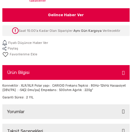
taksitlerle!
İTÖR
Gelince Haber Ver
FONLAR
Saat 15:00'a Kadar Olan Siparişler
Aynı Gün Kargoya
Verilecektir
SUAR
 ( SES KARTLI )
HOPARLÖRLER
Fiyatı Düşünce Haber Ver
Paylaş
E AKSESUAR
Ürün Bilgisi
Konnektör : XLR/XLR Polar yapı : CARIOID Frekans Tepkisi : 80Hz-12kHz Hassasiyet
(DBV/PA) : -54(2.0mv/pa) Empedans : 500ohm Ağırlık : 220g"
Garanti Süresi : 2 YIL
Yorumlar
Taksit Seçenekleri