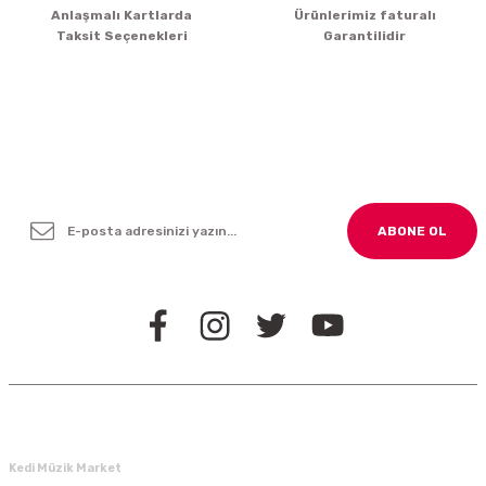
Gönder
Anlaşmalı Kartlarda
Ürünlerimiz faturalı
Taksit Seçenekleri
Garantilidir
Yenilikleden ve Kampanyalardan Haber Bültenimize
Kayodolun!
ABONE OL
BİZİ TAKİP EDİN
Kedi Müzik Market