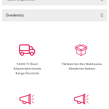
Bu ürüne ilk yorumu siz yapın!
Önerileriniz
Yorum Yaz
Bu ürünün fiyat bilgisi, resim, ürün açıklamalarında ve diğer konularda
yetersiz gördüğünüz noktaları öneri formunu kullanarak tarafımıza
iletebilirsiniz.
Görüş ve önerileriniz için teşekkür ederiz.
Ürün resmi kalitesiz, bozuk veya görüntülenemiyor.
Ürün açıklamasında eksik bilgiler bulunuyor.
1.500 Tl Üzeri
Türkiye’nin Her Noktasına
Ürün bilgilerinde hatalar bulunuyor.
Alışverişlerinizde
Gönderim İmkanı
Ürün fiyatı diğer sitelerden daha pahalı.
Kargo Ücretsiz
Bu ürüne benzer farklı alternatifler olmalı.