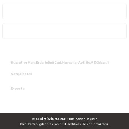
Kurumsal
Alışveriş
İLETİŞİM
Nusratiye Mah. Erdal İnönü Cad. Havacılar Apt. No:9 Dükkan:1
Satış Destek
0 531 784 05 50
E-posta
tedarik@kedimuzikmarket.com
©
KEDİ MÜZİK MARKET
Tüm hakları saklıdır.
Kredi kartı bilgileriniz 256bit SSL sertifikası ile korunmaktadır.