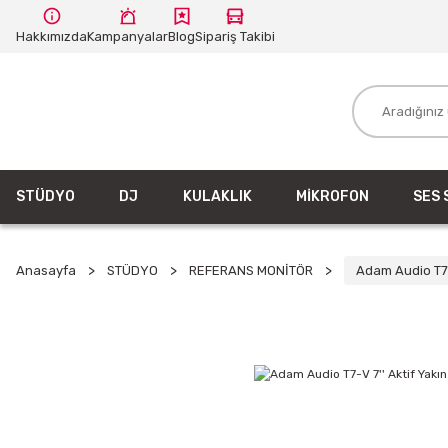
Hakkımızda
Kampanyalar
Blog
Sipariş Takibi
STÜDYO
DJ
KULAKLIK
MİKROFON
SES 
Anasayfa
STÜDYO
REFERANS MONİTÖR
Adam Audio T7-