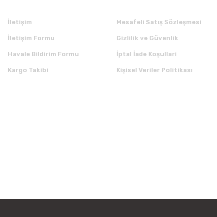
İletişim
Mesafeli Satış Sözleşmesi
İletişim Formu
Gizlilik ve Güvenlik
Havale Bildirim Formu
İptal İade Koşullari
Kargo Takibi
Kişisel Veriler Politikası