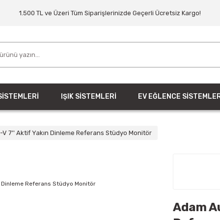
1.500 TL ve Üzeri Tüm Siparişlerinizde Geçerli Ücretsiz Kargo!
SİSTEMLERİ
IŞIK SİSTEMLERİ
EV EĞLENCE SİSTEMLER
V 7'' Aktif Yakın Dinleme Referans Stüdyo Monitör
Adam Aud