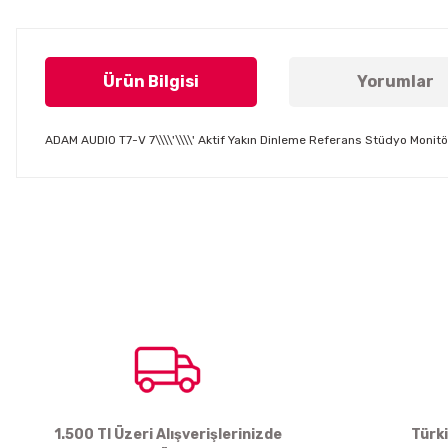
Ürün Bilgisi
Yorumlar
ADAM AUDIO T7-V 7\\\\'\\\\' Aktif Yakın Dinleme Referans Stüdyo Moni
Bu ürünün fiyat bilgisi, resim, ürün açıklamalarında ve diğer konul
Görüş ve önerileriniz için teşekkür ederiz.
Ürün resmi kalitesiz, bozuk veya görüntülenemiyor.
Ürün açıklamasında eksik bilgiler bulunuyor.
Ürün bilgilerinde hatalar bulunuyor.
Ürün fiyatı diğer sitelerden daha pahalı.
Bu ürüne benzer farklı alternatifler olmalı.
1.500 Tl Üzeri Alışverişlerinizde
Türk