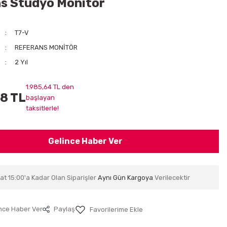
s Stüdyo Monitör
T7-V
REFERANS MONİTÖR
2 Yıl
1.985,64 TL den
18 TL
başlayan
taksitlerle!
Gelince Haber Ver
at 15:00'a Kadar Olan Siparişler
Aynı Gün Kargoya
Verilecektir
nce Haber Ver
Paylaş