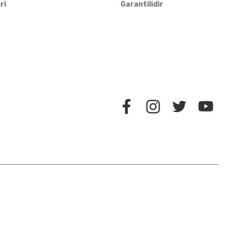
ri
Garantilidir
BİZİ TAKİP EDİN
İLETİŞİM