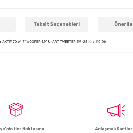
Taksit Seçenekleri
Önerile
tör AKTİF 70 W. 7" WOOFER 1.9" U-ART TWEETER 39-25 Khz 110 Db
arda yetersiz gördüğünüz noktaları öneri formunu kullanarak tarafımıza ile
Bu ürüne ilk yorumu siz yapın!
Yorum Yaz
iye’nin Her Noktasına
Anlaşmalı Kartla