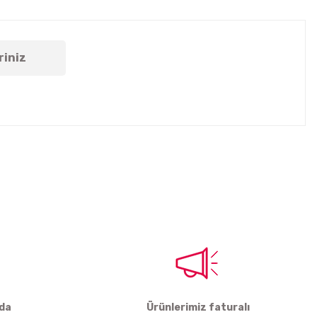
riniz
tebilirsiniz.
rda
Ürünlerimiz faturalı