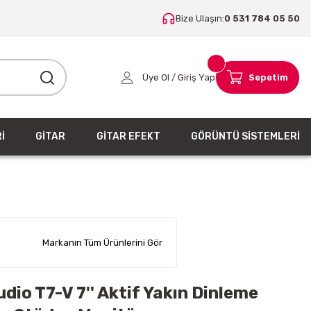
Bize Ulaşın:
0 531 784 05 50
Üye Ol / Giriş Yap
Sepetim
İ
GİTAR
GİTAR EFEKT
GÖRÜNTÜ SİSTEMLERİ
Markanın Tüm Ürünlerini Gör
io T7-V 7'' Aktif Yakın Dinleme