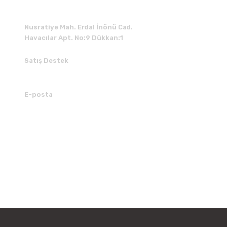
Nusratiye Mah. Erdal İnönü Cad.
Havacılar Apt. No:9 Dükkan:1
Satış Destek
0 531 784 05 50
E-posta
tedarik@kedimuzikmarket.com