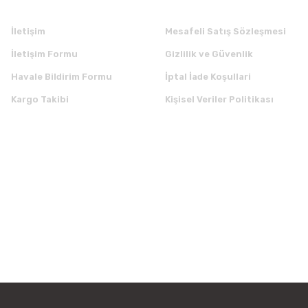
İletişim
Mesafeli Satış Sözleşmesi
İletişim Formu
Gizlilik ve Güvenlik
Havale Bildirim Formu
İptal İade Koşullari
Kargo Takibi
Kişisel Veriler Politikası