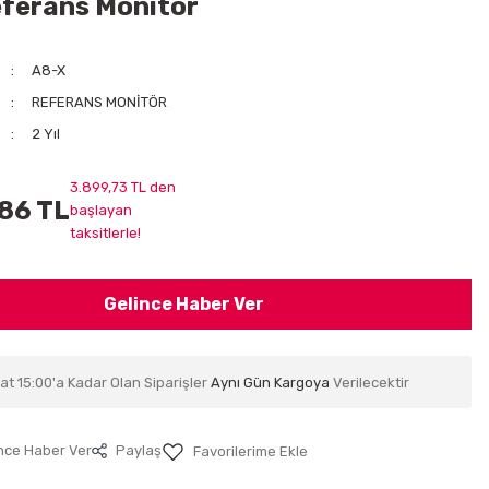
eferans Monitör
A8-X
REFERANS MONİTÖR
2 Yıl
3.899,73 TL den
86 TL
başlayan
taksitlerle!
Gelince Haber Ver
at 15:00'a Kadar Olan Siparişler
Aynı Gün Kargoya
Verilecektir
nce Haber Ver
Paylaş