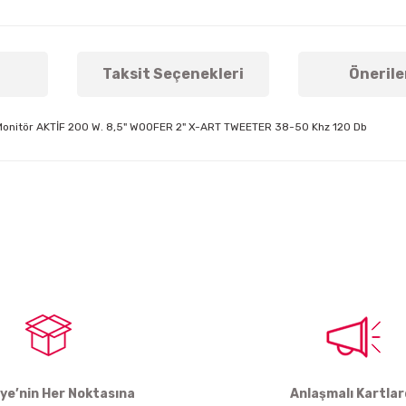
Taksit Seçenekleri
Önerile
ans Monitör AKTİF 200 W. 8,5" WOOFER 2" X-ART TWEETER 38-50 Khz 120 Db
arda yetersiz gördüğünüz noktaları öneri formunu kullanarak tarafımıza ile
Bu ürüne ilk yorumu siz yapın!
Yorum Yaz
iye’nin Her Noktasına
Anlaşmalı Kartla