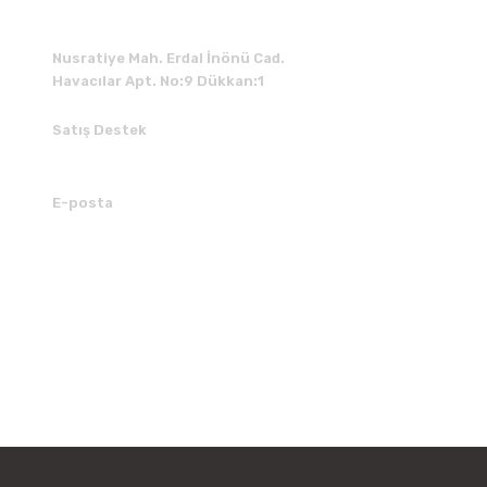
Nusratiye Mah. Erdal İnönü Cad.
Havacılar Apt. No:9 Dükkan:1
Satış Destek
0 531 784 05 50
E-posta
tedarik@kedimuzikmarket.com