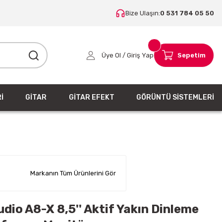
Bize Ulaşın:
0 531 784 05 50
Üye Ol / Giriş Yap
Sepetim
İ
GİTAR
GİTAR EFEKT
GÖRÜNTÜ SİSTEMLERİ
Markanın Tüm Ürünlerini Gör
dio A8-X 8,5'' Aktif Yakın Dinleme