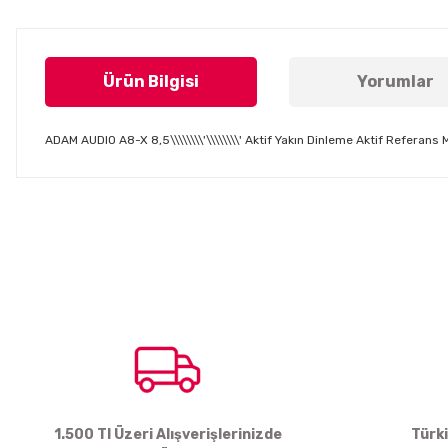
Ürün Bilgisi
Yorumlar
ADAM AUDIO A8-X 8,5\\\\\\\\'\\\\\\\\' Aktif Yakın Dinleme Aktif Refer
Bu ürünün fiyat bilgisi, resim, ürün açıklamalarında ve diğer konul
Görüş ve önerileriniz için teşekkür ederiz.
Ürün resmi kalitesiz, bozuk veya görüntülenemiyor.
Ürün açıklamasında eksik bilgiler bulunuyor.
Ürün bilgilerinde hatalar bulunuyor.
Ürün fiyatı diğer sitelerden daha pahalı.
Bu ürüne benzer farklı alternatifler olmalı.
1.500 Tl Üzeri Alışverişlerinizde
Türk