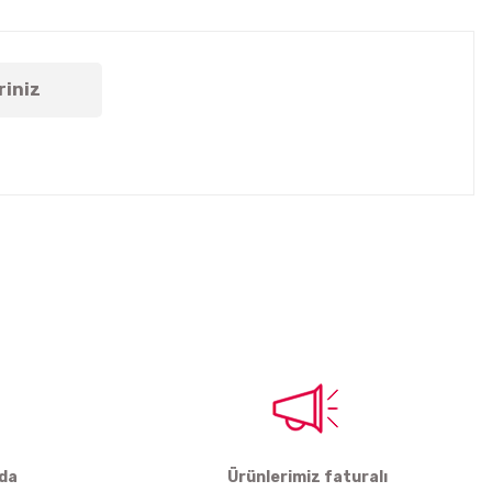
riniz
tebilirsiniz.
rda
Ürünlerimiz faturalı