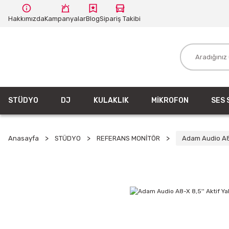
Hakkımızda
Kampanyalar
Blog
Sipariş Takibi
STÜDYO
DJ
KULAKLIK
MİKROFON
SES 
Anasayfa
STÜDYO
REFERANS MONİTÖR
Adam Audio A8-