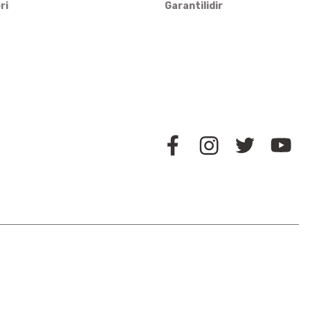
ri
Garantilidir
BİZİ TAKİP EDİN
İLETİŞİM