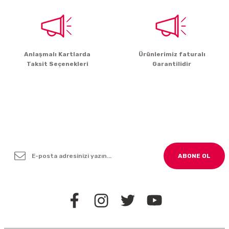
Gönder
Anlaşmalı Kartlarda
Ürünlerimiz faturalı
Taksit Seçenekleri
Garantilidir
Yenilikleden ve Kampanyalardan Haber Bültenimize
Kayodolun!
ABONE OL
BİZİ TAKİP EDİN