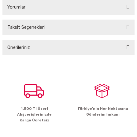
Yorumlar
Taksit Seçenekleri
Bu ürüne ilk yorumu siz yapın!
Önerileriniz
Yorum Yaz
Bu ürünün fiyat bilgisi, resim, ürün açıklamalarında ve diğer konularda
yetersiz gördüğünüz noktaları öneri formunu kullanarak tarafımıza
iletebilirsiniz.
Görüş ve önerileriniz için teşekkür ederiz.
Ürün resmi kalitesiz, bozuk veya görüntülenemiyor.
Ürün açıklamasında eksik bilgiler bulunuyor.
1.500 Tl Üzeri
Türkiye’nin Her Noktasına
Ürün bilgilerinde hatalar bulunuyor.
Alışverişlerinizde
Gönderim İmkanı
Ürün fiyatı diğer sitelerden daha pahalı.
Kargo Ücretsiz
Bu ürüne benzer farklı alternatifler olmalı.