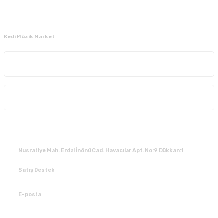
Kedi Müzik Market
Kurumsal
Alışveriş
İLETİŞİM
Nusratiye Mah. Erdal İnönü Cad. Havacılar Apt. No:9 Dükkan:1
Satış Destek
0 531 784 05 50
E-posta
tedarik@kedimuzikmarket.com