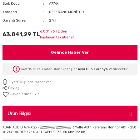
Stok Kodu
A77-X
İTÖR
Kategori
REFERANS MONİTÖR
Garanti Süresi
2 Yıl
FONLAR
6.801,76 TL den
63.841,29 TL
başlayan taksitlerle!
SUAR
 ( SES KARTLI )
HOPARLÖRLER
Gelince Haber Ver
E AKSESUAR
Saat 15:00'a Kadar Olan Siparişler
Aynı Gün Kargoya
Verilecektir
Fiyatı Düşünce Haber Ver
Paylaş
Ürün Bilgisi
ADAM AUDIO A77-X 2x 7\\\\\\\\\\\\\\\\'\\\\\\\\\\\\\\\\' 3 Yollu Aktif Referans Monitör AKTİF 250
W. 2X7" WOOFER 2" X-ART TWEETER 38-50 Khz 122 Db