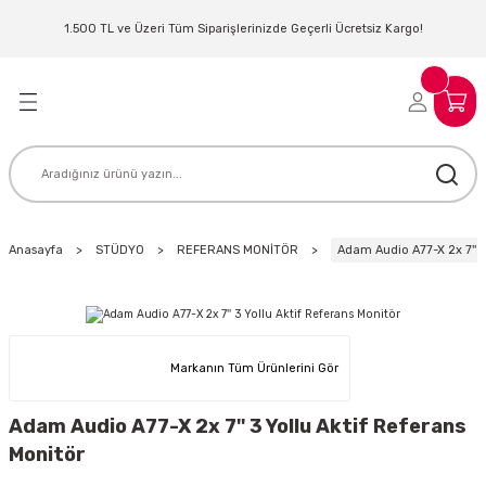
Geri Dön
Geri Dön
Geri Dön
Geri Dön
Geri Dön
Geri Dön
Geri Dön
Geri Dön
1.500 TL ve Üzeri Tüm Siparişlerinizde Geçerli Ücretsiz Kargo!
LERİ
MLERİ
 SİSTEMLERİ
İSTEMLERİ
NTROLLER
NIM KULAKLIK
ER
MAKİNESİ
D OYNATICI
Anasayfa
STÜDYO
REFERANS MONİTÖR
Adam Audio A77-X 2x 7'' 3
KLIK
ADSET )
ÖR
LER
MİKROFONU
MFİ
Markanın Tüm Ürünlerini Gör
MCİ
EKTÖR
Adam Audio A77-X 2x 7'' 3 Yollu Aktif Referans
Monitör
AKLIK
ZÜMLER