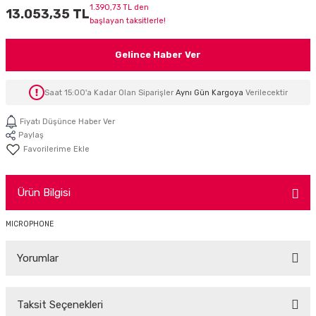
1.390,73 TL den
13.053,35 TL
İTÖR
başlayan taksitlerle!
FONLAR
Gelince Haber Ver
SUAR
 ( SES KARTLI )
HOPARLÖRLER
Saat 15:00'a Kadar Olan Siparişler
Aynı Gün Kargoya
Verilecektir
E AKSESUAR
Fiyatı Düşünce Haber Ver
Paylaş
Ürün Bilgisi
MICROPHONE
Yorumlar
Taksit Seçenekleri
Bu ürüne ilk yorumu siz yapın!