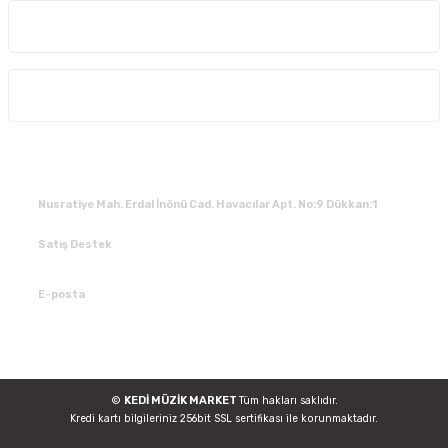
Kurumsal
Alışveriş
İLETİŞİM
Nusratiye Mah. Erdal İnönü Cad. Havacılar Apt. No:9 Dükkan:1
Satış Destek
0 531 784 05 50
E-posta
tedarik@kedimuzikmarket.com
©
KEDİ MÜZİK MARKET
Tüm hakları saklıdır.
Kredi kartı bilgileriniz 256bit SSL sertifikası ile korunmaktadır.