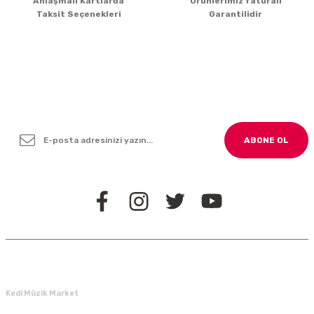
Anlaşmalı Kartlarda
Ürünlerimiz faturalı
Taksit Seçenekleri
Garantilidir
Yenilikleden ve Kampanyalardan Haber Bültenimize
Kayodolun!
ABONE OL
BİZİ TAKİP EDİN
Kedi Müzik Market