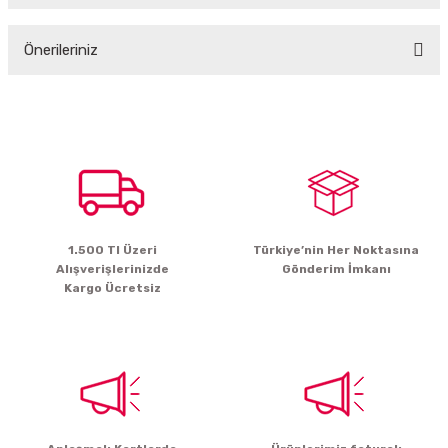
Önerileriniz
Yorum Yaz
Bu ürünün fiyat bilgisi, resim, ürün açıklamalarında ve diğer konularda
yetersiz gördüğünüz noktaları öneri formunu kullanarak tarafımıza
iletebilirsiniz.
Görüş ve önerileriniz için teşekkür ederiz.
Ürün resmi kalitesiz, bozuk veya görüntülenemiyor.
Ürün açıklamasında eksik bilgiler bulunuyor.
1.500 Tl Üzeri
Türkiye’nin Her Noktasına
Ürün bilgilerinde hatalar bulunuyor.
Alışverişlerinizde
Gönderim İmkanı
Ürün fiyatı diğer sitelerden daha pahalı.
Kargo Ücretsiz
Bu ürüne benzer farklı alternatifler olmalı.
Gönder