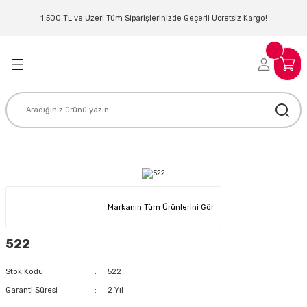
Geri Dön
Geri Dön
Geri Dön
Geri Dön
Geri Dön
Geri Dön
Geri Dön
Geri Dön
1.500 TL ve Üzeri Tüm Siparişlerinizde Geçerli Ücretsiz Kargo!
LERİ
MLERİ
 SİSTEMLERİ
İSTEMLERİ
NTROLLER
NIM KULAKLIK
ER
MAKİNESİ
D OYNATICI
KLIK
ADSET )
ÖR
Markanın Tüm Ürünlerini Gör
LER
MİKROFONU
MFİ
522
MCİ
EKTÖR
Stok Kodu
522
AKLIK
ZÜMLER
Garanti Süresi
2 Yıl