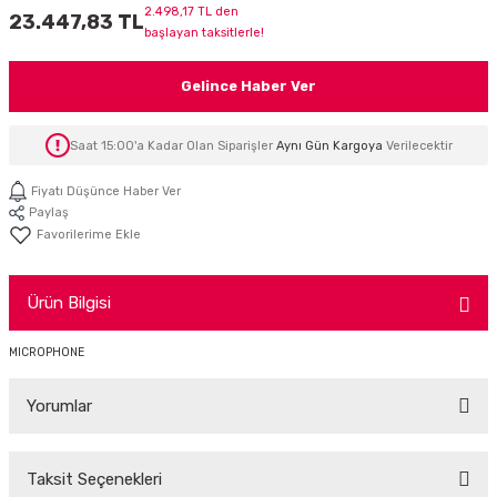
2.498,17 TL den
23.447,83 TL
İTÖR
başlayan taksitlerle!
FONLAR
Gelince Haber Ver
SUAR
 ( SES KARTLI )
HOPARLÖRLER
Saat 15:00'a Kadar Olan Siparişler
Aynı Gün Kargoya
Verilecektir
E AKSESUAR
Fiyatı Düşünce Haber Ver
Paylaş
Ürün Bilgisi
MICROPHONE
Yorumlar
Taksit Seçenekleri
Bu ürüne ilk yorumu siz yapın!