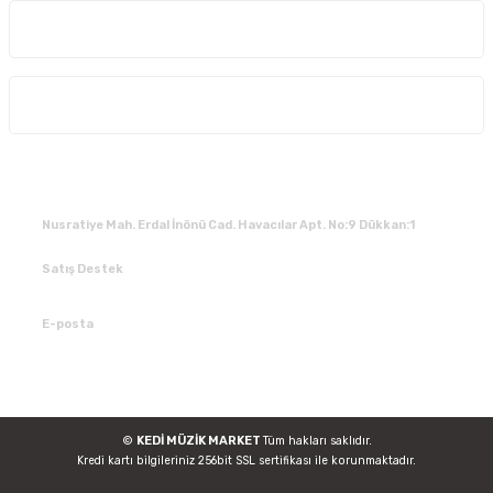
Kurumsal
Alışveriş
İLETİŞİM
Nusratiye Mah. Erdal İnönü Cad. Havacılar Apt. No:9 Dükkan:1
Satış Destek
0 531 784 05 50
E-posta
tedarik@kedimuzikmarket.com
©
KEDİ MÜZİK MARKET
Tüm hakları saklıdır.
Kredi kartı bilgileriniz 256bit SSL sertifikası ile korunmaktadır.