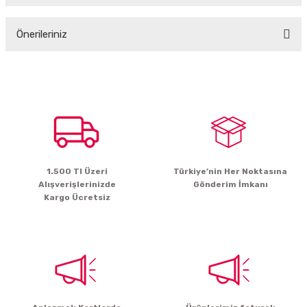
Önerileriniz
Yorum Yaz
Bu ürünün fiyat bilgisi, resim, ürün açıklamalarında ve diğer konularda
yetersiz gördüğünüz noktaları öneri formunu kullanarak tarafımıza
iletebilirsiniz.
Görüş ve önerileriniz için teşekkür ederiz.
Ürün resmi kalitesiz, bozuk veya görüntülenemiyor.
Ürün açıklamasında eksik bilgiler bulunuyor.
1.500 Tl Üzeri
Türkiye’nin Her Noktasına
Ürün bilgilerinde hatalar bulunuyor.
Alışverişlerinizde
Gönderim İmkanı
Ürün fiyatı diğer sitelerden daha pahalı.
Kargo Ücretsiz
Bu ürüne benzer farklı alternatifler olmalı.
Gönder