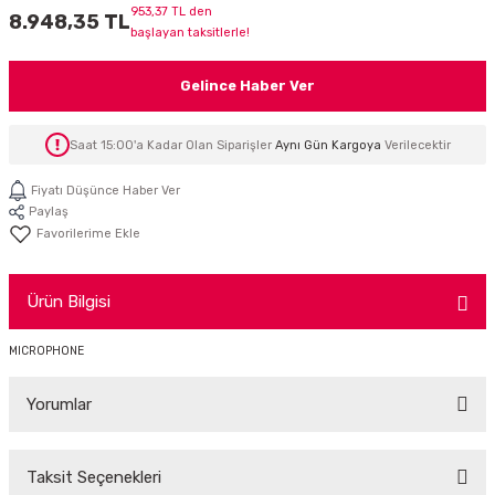
953,37 TL den
8.948,35 TL
İTÖR
başlayan taksitlerle!
FONLAR
Gelince Haber Ver
SUAR
 ( SES KARTLI )
HOPARLÖRLER
Saat 15:00'a Kadar Olan Siparişler
Aynı Gün Kargoya
Verilecektir
E AKSESUAR
Fiyatı Düşünce Haber Ver
Paylaş
Ürün Bilgisi
MICROPHONE
Yorumlar
Taksit Seçenekleri
Bu ürüne ilk yorumu siz yapın!