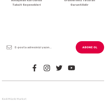
Anlaşmalı Kartlarda
Ürünlerimiz faturalı
Taksit Seçenekleri
Garantilidir
Yenilikleden ve Kampanyalardan Haber Bültenimize
Kayodolun!
ABONE OL
BİZİ TAKİP EDİN
Kedi Müzik Market